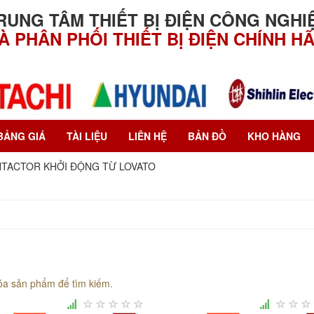
RUNG TÂM THIẾT BỊ ĐIỆN CÔNG NGHI
À PHÂN PHỐI THIẾT BỊ ĐIỆN CHÍNH H
BẢNG GIÁ
TÀI LIỆU
LIÊN HỆ
BẢN ĐỒ
KHO HÀNG
TACTOR KHỞI ĐỘNG TỪ LOVATO
óa sản phẩm để tìm kiếm.