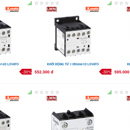
910D LOVATO
KHỞI ĐỘNG TỪ 11BG0901D LOVATO
K
-30%
552.300 đ
-30%
595.000