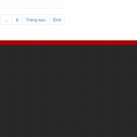
...
6
Trang sau
End