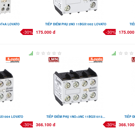
9T4A LOVATO
TIẾP ĐIỂM PHỤ 2NO 11BGX1002 LOVATO
TIẾ
-30%
175.000 đ
-30%
175.000
GX1004 LOVATO
TIẾP ĐIỂM PHỤ 1NO+3NC 11BGX1013...
TIẾP 
-30%
366.100 đ
-30%
366.100