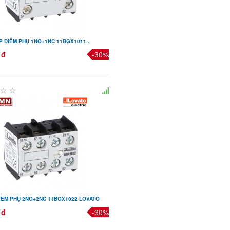
P ĐIỂM PHỤ 1NO+1NC 11BGX1011...
 đ
-30%
ĐIỂM PHỤ 2NO+2NC 11BGX1022 LOVATO
 đ
-30%