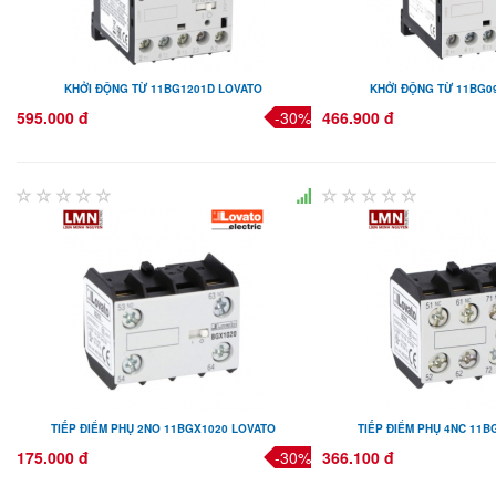
KHỞI ĐỘNG TỪ 11BG1201D LOVATO
KHỞI ĐỘNG TỪ 11BG0
595.000 đ
-30%
466.900 đ
TIẾP ĐIỂM PHỤ 2NO 11BGX1020 LOVATO
TIẾP ĐIỂM PHỤ 4NC 11B
175.000 đ
-30%
366.100 đ