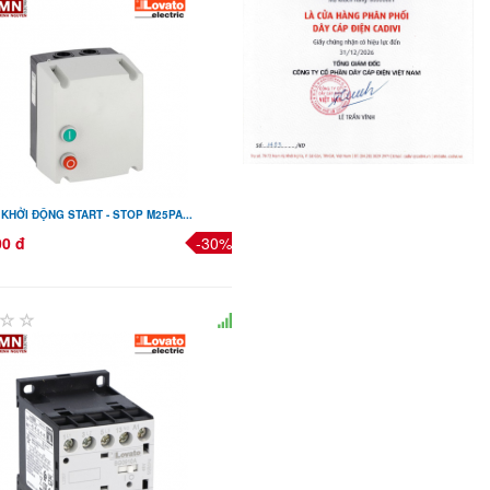
KHỞI ĐỘNG START - STOP M25PA...
00 đ
-30%