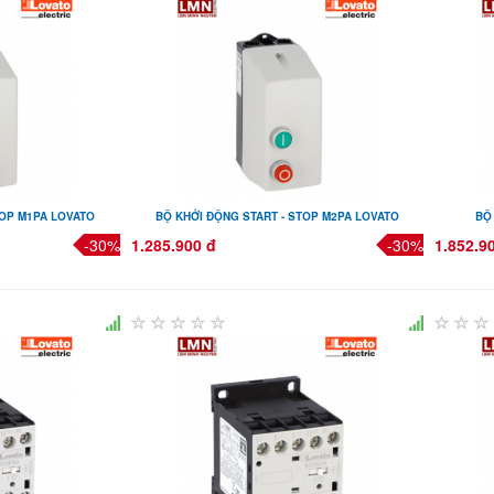
TOP M1PA LOVATO
BỘ KHỞI ĐỘNG START - STOP M2PA LOVATO
BỘ 
-30%
1.285.900 đ
-30%
1.852.9