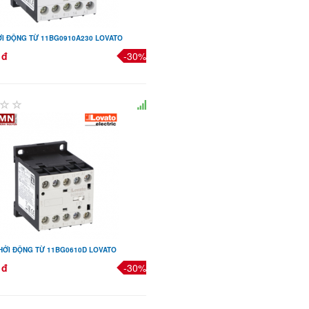
I ĐỘNG TỪ 11BG0910A230 LOVATO
 đ
-30%
HỞI ĐỘNG TỪ 11BG0610D LOVATO
 đ
-30%