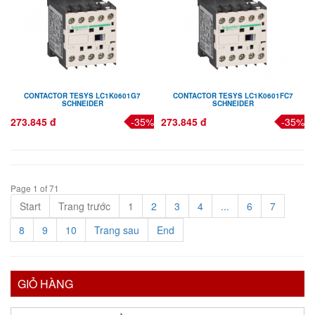
CONTACTOR TESYS LC1K0601G7
CONTACTOR TESYS LC1K0601FC7
SCHNEIDER
SCHNEIDER
273.845 đ
-35%
273.845 đ
-35%
Page 1 of 71
Start
Trang trước
1
2
3
4
...
6
7
8
9
10
Trang sau
End
GIỎ HÀNG