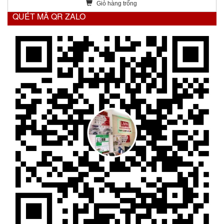
Giỏ hàng trống
QUÉT MÃ QR ZALO