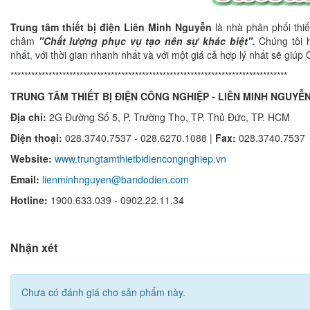
Trung tâm thiết bị điện Liên Minh Nguyễn
là nhà phân phối thiế
châm
"Chất lượng phục vụ tạo nên sự khác biệt"
.
Chúng tôi h
nhất
,
với thời gian nhanh nhất và với một giá cả hợp lý nhất sẽ giú
********************************************************************************
TRUNG TÂM THIẾT BỊ ĐIỆN CÔNG NGHIỆP - LIÊN MINH NGUYỄ
Địa chỉ:
2G Đường Số 5, P. Trường Thọ,
TP.
Thủ Đức, TP. HCM
Điện thoại:
028.3740.7537 - 028.6270.1088 |
Fax:
028.3740.7537
Website:
www.trungtamthietbidiencongnghiep.vn
Email:
lienminhnguyen@bandodien.com
Hotline:
1900.633.039 - 0902.22.11.34
Nhận xét
Chưa có đánh giá cho sản phẩm này.