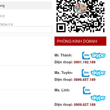
 0 đ
M for 0 đ
PHÒNG KINH DOANH
Mr. Thành:
Điện thoại:
0901.192.189
Ms. Tuyền
:
Điện thoại:
0896.657.189
Ms. Linh
:
Điện thoại:
0909.627.189