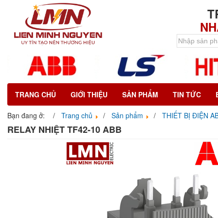
T
NH
TRANG CHỦ
GIỚI THIỆU
SẢN PHẨM
TIN TỨC
Bạn đang ở:
Trang chủ
Sản phẩm
THIẾT BỊ ĐIỆN A
RELAY NHIỆT TF42-10 ABB