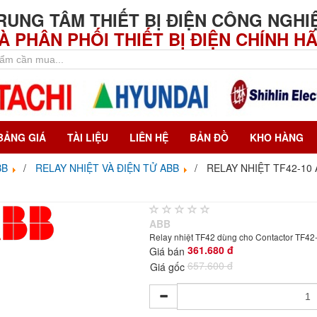
RUNG TÂM THIẾT BỊ ĐIỆN CÔNG NGHI
À PHÂN PHỐI THIẾT BỊ ĐIỆN CHÍNH H
BẢNG GIÁ
TÀI LIỆU
LIÊN HỆ
BẢN ĐỒ
KHO HÀNG
BB
RELAY NHIỆT VÀ ĐIỆN TỬ ABB
RELAY NHIỆT TF42-10
ABB
Relay nhiệt TF42 dùng cho Contactor TF4
361.680 đ
Giá bán
657.600 đ
Giá gốc