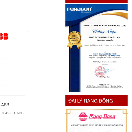
ĐẠI LÝ RẠNG ĐÔNG
1 ABB
r TF42-3.1 ABB