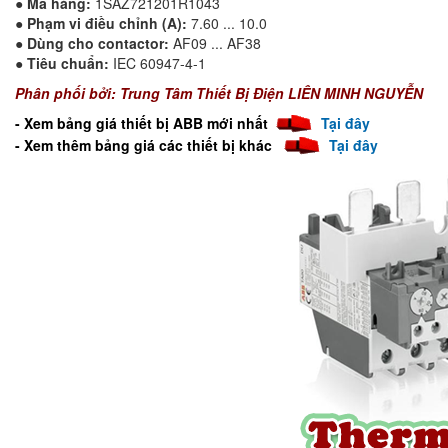
●
Mã hàng:
1SAZ721201R1043
●
Phạm vi điều chỉnh (A):
7.60 ... 10.0
●
Dùng cho contactor:
AF09 ... AF38
●
Tiêu chuẩn:
IEC 60947-4-1
Phân phối bởi: Trung Tâm Thiết Bị Điện LIÊN MINH NGUYỄN
- Xem bảng giá thiết bị ABB mới nhất
T
ại đây
- Xem thêm bảng giá các thiết bị khác
Tại đây