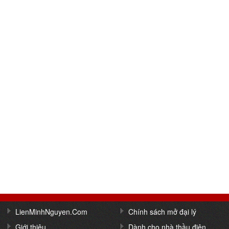
LienMinhNguyen.Com
Chính sách mở đại lý
Giới thiệu
Dành cho nhà thầu điện