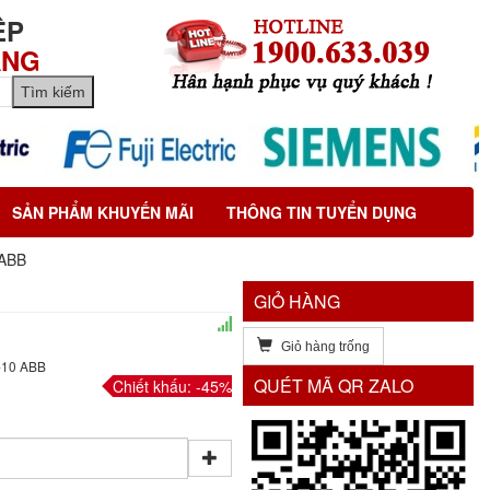
ỆP
ÃNG
SẢN PHẨM KHUYẾN MÃI
THÔNG TIN TUYỂN DỤNG
 ABB
GIỎ HÀNG
Giỏ hàng trống
2-10 ABB
QUÉT MÃ QR ZALO
Chiết khấu: -45%