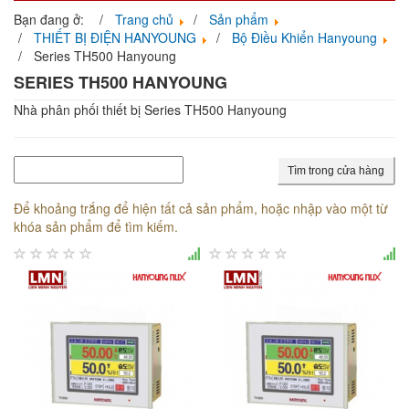
navigati
Bạn đang ở:
Trang chủ
Sản phẩm
THIẾT BỊ ĐIỆN HANYOUNG
Bộ Điều Khiển Hanyoung
Series TH500 Hanyoung
SERIES TH500 HANYOUNG
Nhà phân phối thiết bị Series TH500 Hanyoung
Tìm trong cửa hàng
Để khoảng trắng để hiện tất cả sản phẩm, hoặc nhập vào một từ
khóa sản phẩm để tìm kiếm.