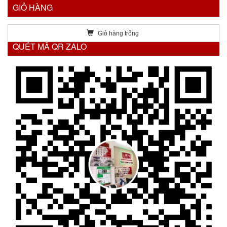
GIỎ HÀNG
Giỏ hàng trống
QUÉT MÃ QR ZALO