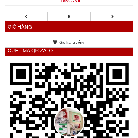
11.858.275 đ
GIỎ HÀNG
Giỏ hàng trống
QUÉT MÃ QR ZALO