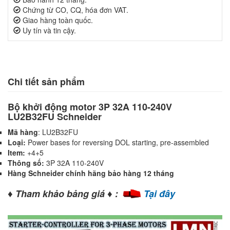
Chứng từ CO, CQ, hóa đơn VAT.
Giao hàng toàn quốc.
Uy tín và tin cậy.
Chi tiết sản phẩm
Bộ khởi động motor 3P 32A 110-240V
LU2B32FU Schneider
Mã hàng
: LU2B32FU
Loại:
Power bases for reversing DOL starting, pre-assembled
Item:
+4+5
Thông số:
3P 32A 110-240V
Hàng Schneider chính hãng bảo hàng 12 tháng
♦
♦
Tham khảo bảng giá
:
Tại đây