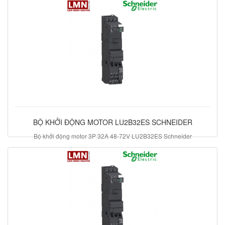
BỘ KHỞI ĐỘNG MOTOR LU2B32ES SCHNEIDER
Bộ khởi động motor 3P 32A 48-72V LU2B32ES Schneider
9.569.560 đ