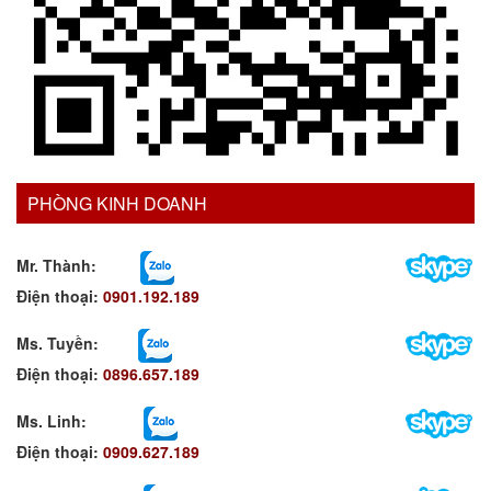
PHÒNG KINH DOANH
Mr. Thành:
Điện thoại:
0901.192.189
Ms. Tuyền
:
Điện thoại:
0896.657.189
Ms. Linh
:
Điện thoại:
0909.627.189