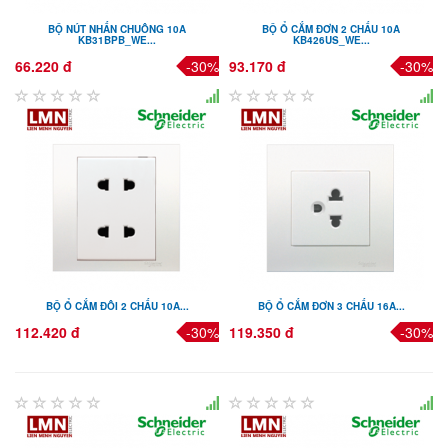
BỘ NÚT NHẤN CHUÔNG 10A
BỘ Ổ CẮM ĐƠN 2 CHẤU 10A
KB31BPB_WE...
KB426US_WE...
66.220 đ
-30%
93.170 đ
-30%
BỘ Ổ CẮM ĐÔI 2 CHẤU 10A...
BỘ Ổ CẮM ĐƠN 3 CHẤU 16A...
112.420 đ
-30%
119.350 đ
-30%