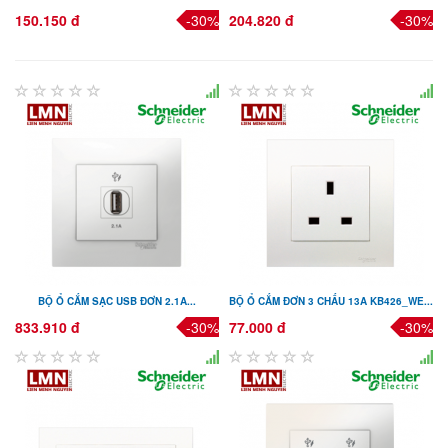
150.150 đ
-30%
204.820 đ
-30%
BỘ Ổ CẮM SẠC USB ĐƠN 2.1A...
BỘ Ổ CẮM ĐƠN 3 CHẤU 13A KB426_WE...
833.910 đ
-30%
77.000 đ
-30%