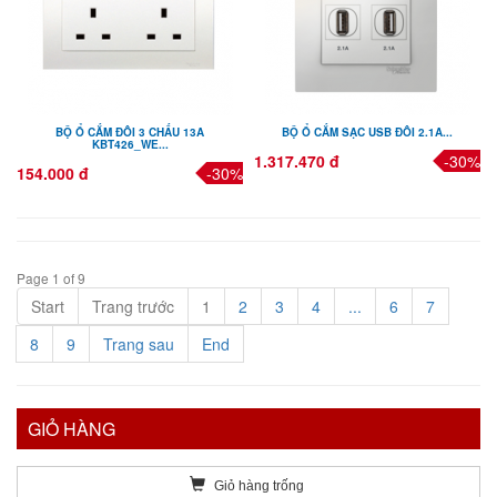
BỘ Ổ CẮM ĐÔI 3 CHẤU 13A
BỘ Ổ CẮM SẠC USB ĐÔI 2.1A...
KBT426_WE...
1.317.470 đ
-30%
154.000 đ
-30%
Page 1 of 9
Start
Trang trước
1
2
3
4
...
6
7
8
9
Trang sau
End
GIỎ HÀNG
Giỏ hàng trống