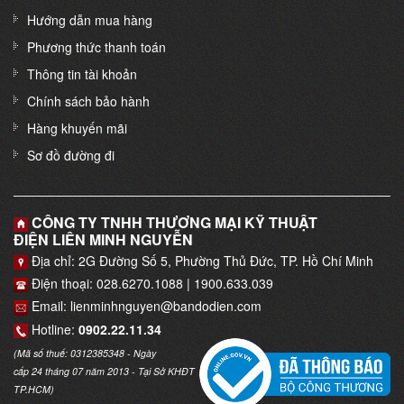
Hướng dẫn mua hàng
Phương thức thanh toán
Thông tin tài khoản
Chính sách bảo hành
Hàng khuyến mãi
Sơ đồ đường đi
CÔNG TY TNHH THƯƠNG MẠI KỸ THUẬT
ĐIỆN LIÊN MINH NGUYỄN
Địa chỉ: 2G Đường Số 5, Phường Thủ Đức, TP. Hồ Chí Minh
Điện thoại: 028.6270.1088 | 1900.633.039
Email: lienminhnguyen@bandodien.com
Hotline:
0902.22.11.34
(Mã số thuế: 0312385348 - Ngày
cấp 24 tháng 07 năm 2013 - Tại Sở KHĐT
TP.HCM)