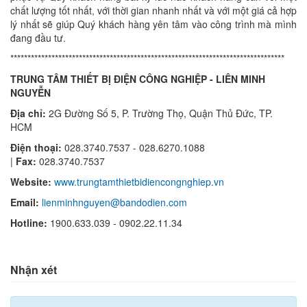
chất lượng tốt nhất
,
với thời gian nhanh nhất và với một giá cả hợp
lý nhất sẽ giúp Quý khách hàng yên tâm vào công trình mà mình
đang đầu tư.
********************************************************************************
TRUNG TÂM THIẾT BỊ ĐIỆN CÔNG NGHIỆP - LIÊN MINH
NGUYỄN
Địa chỉ:
2G Đường Số 5, P. Trường Thọ, Quận Thủ Đức, TP.
HCM
Điện thoại:
028.3740.7537 - 028.6270.1088
|
Fax:
028.3740.7537
Website:
www.trungtamthietbidiencongnghiep.vn
Email:
lienminhnguyen@bandodien.com
Hotline:
1900.633.039 -
0902.22.11.34
Nhận xét