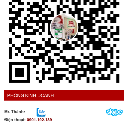
PHÒNG KINH DOANH
Mr. Thành:
Điện thoại:
0901.192.189