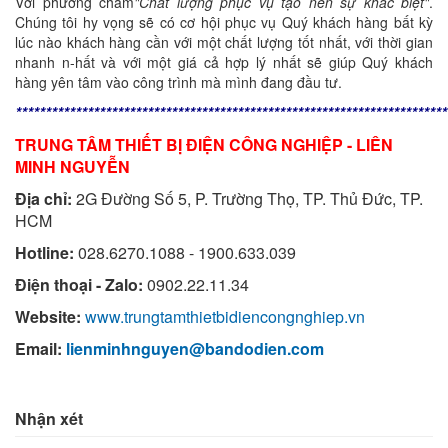
Với phương châm
"Chất lượng phục vụ tạo nên sự khác biệt"
.
Chúng tôi hy vọng sẽ có cơ hội phục vụ Quý khách hàng bất kỳ
lúc nào khách hàng cần với một chất lượng tốt nhất, với thời gian
nhanh n-hất và với một giá cả hợp lý nhất sẽ giúp Quý khách
hàng yên tâm vào công trình mà mình đang đầu tư.
************************************************************************
TRUNG TÂM THIẾT BỊ ĐIỆN CÔNG NGHIỆP - LIÊN
MINH NGUYỄN
Địa chỉ:
2G Đường Số 5, P. Trường Thọ, TP. Thủ Đức, TP.
HCM
Hotline:
028.6270.1088 - 1900.633.039
Điện thoại - Zalo:
0902.22.11.34
Website:
www.trungtamthietbidiencongnghiep.vn
Email:
lienminhnguyen@bandodien.com
Nhận xét