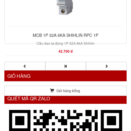
MCB 1P 32A 6KA SHIHLIN RPC 1P
Cầu dao tự động 1P 32A 6kA Shihlin
42.700 đ
GIỎ HÀNG
Giỏ hàng trống
QUÉT MÃ QR ZALO