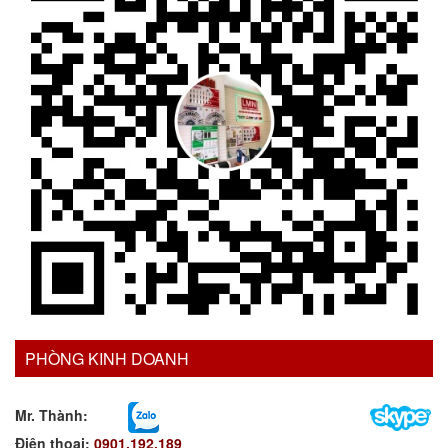
PHÒNG KINH DOANH
Mr. Thành:
Điện thoại:
0901.192.189