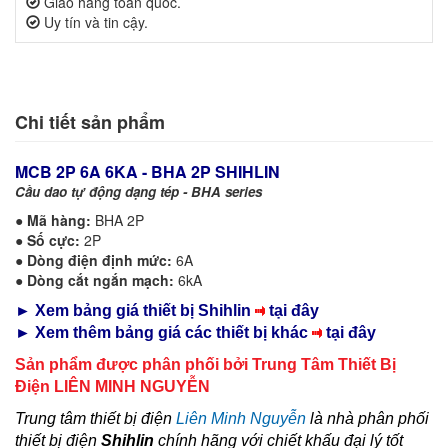
Giao hàng toàn quốc.
Uy tín và tin cậy.
Chi tiết sản phẩm
MCB 2P 6A 6KA -
BHA 2P
SHIHLIN
Cầu dao tự động dạng tép -
BHA
series
●
Mã hàng:
BHA 2P
●
Số cực:
2P
●
Dòng điện định mức:
6A
●
Dòng cắt ngắn mạch:
6kA
► Xem bảng giá thiết bị Shihlin
tại đây
► Xem thêm bảng giá các thiết bị khác
tại đây
Sản phẩm được phân phối bởi Trung Tâm Thiết Bị
Điện LIÊN MINH NGUYỄN
Trung tâm thiết bị điện
Liên Minh Nguyễn
là nhà phân phối
thiết bị điện
Shihlin
chính hãng với chiết khấu đại lý tốt