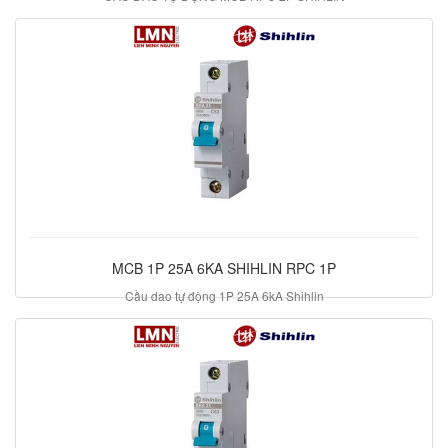
91.000 đ
MCB 1P 25A 6KA SHIHLIN RPC 1P
Cầu dao tự động 1P 25A 6kA Shihlin
42.700 đ