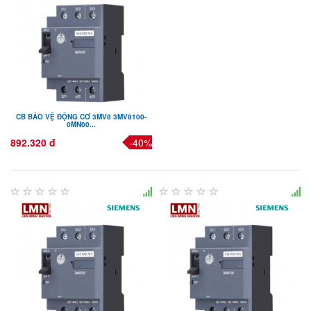
CB BẢO VỆ ĐỘNG CƠ 3MV8 3MV8100-
0MN00...
892.320 đ
-40%