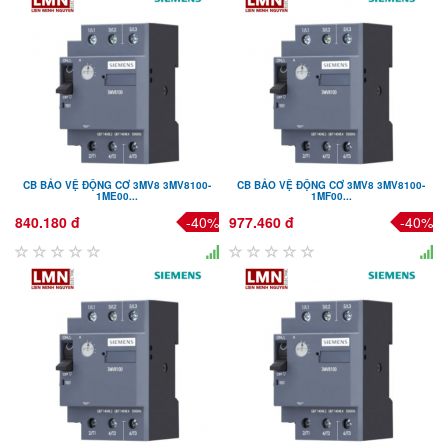
CB BẢO VỆ ĐỘNG CƠ 3MV8 3MV8100-
CB BẢO VỆ ĐỘNG CƠ 3MV8 3MV8100-
1ME00...
1MF00...
840.180 đ
-40%
977.460 đ
-40%