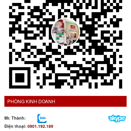
PHÒNG KINH DOANH
Mr. Thành:
Điện thoại:
0901.192.189