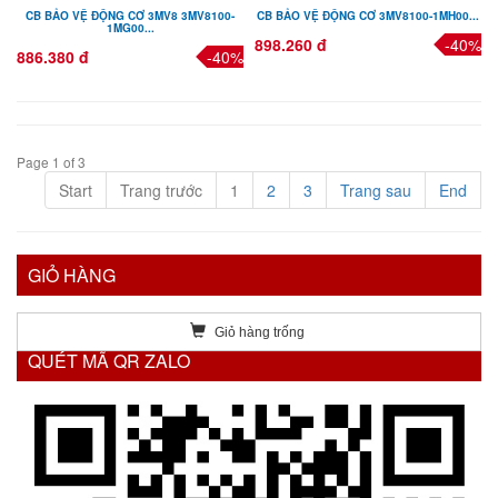
CB BẢO VỆ ĐỘNG CƠ 3MV8 3MV8100-
CB BẢO VỆ ĐỘNG CƠ 3MV8100-1MH00...
1MG00...
898.260 đ
-40%
886.380 đ
-40%
Page 1 of 3
Start
Trang trước
1
2
3
Trang sau
End
GIỎ HÀNG
Giỏ hàng trống
QUÉT MÃ QR ZALO