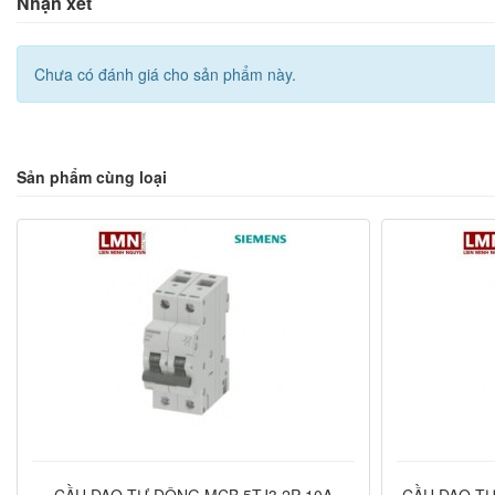
Nhận xét
Chưa có đánh giá cho sản phẩm này.
Sản phẩm cùng loại
CẦU DAO TỰ ĐỘNG MCB 5TJ3 2P 10A
CẦU DAO TỰ