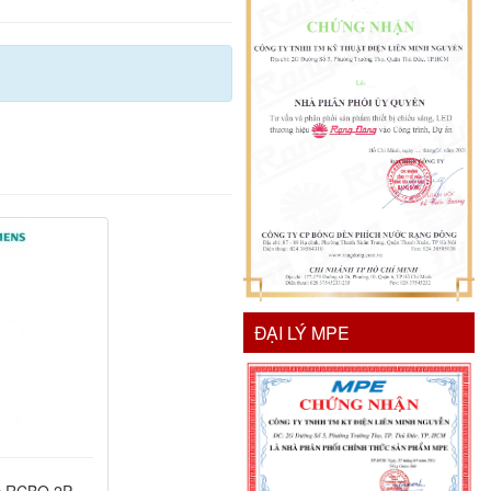
ĐẠI LÝ MPE
 RCBO 2P