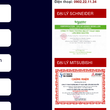
Điện thoại:
0902.22.11.34
ĐẠI LÝ SCHNEIDER
ĐẠI LÝ MITSUBISHI