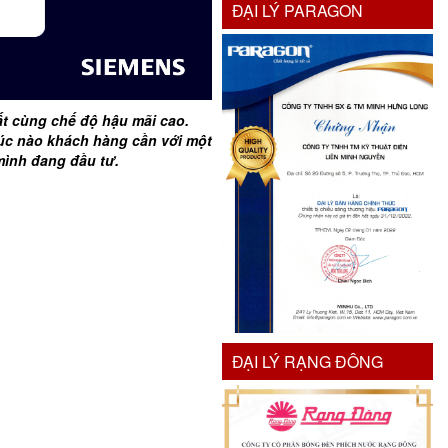
ĐẠI LÝ PARAGON
ất cùng chế độ hậu mãi cao.
úc nào khách hàng cần với một
mình đang đầu tư.
ĐẠI LÝ RẠNG ĐÔNG