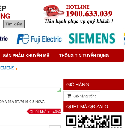
ỆP
ÃNG
SẢN PHẨM KHUYẾN MÃI
THÔNG TIN TUYỂN DỤNG
IEMENS
GIỎ HÀNG
Giỏ hàng trống
MA 63A 5TJ7616-0 SINOVA
QUÉT MÃ QR ZALO
Chiết khấu: -40%