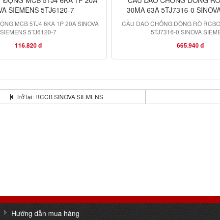
VA SIEMENS 5TJ6120-7
30MA 63A 5TJ7316-0 SINOV
ỘNG MCB 5TJ4 6KA 1P 20A SINOVA
CẦU DAO CHỐNG DÒNG RÒ RCBO 
SIEMENS 5TJ6120-7
5TJ7316-0 SINOVA SIEM
116.820 đ
665.940 đ
Trở lại: RCCB SINOVA SIEMENS
Hướng dẫn mua hàng