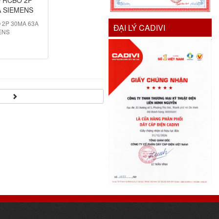
A SIEMENS
2P 30MA 63A
ĐẠI LÝ CADIVI
ENS