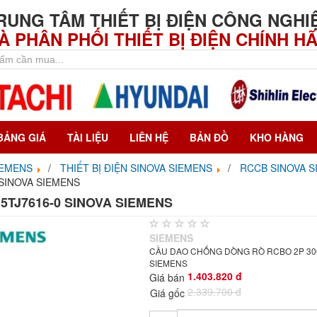
RUNG TÂM THIẾT BỊ ĐIỆN CÔNG NGHI
À PHÂN PHỐI THIẾT BỊ ĐIỆN CHÍNH H
BẢNG GIÁ
TÀI LIỆU
LIÊN HỆ
BẢN ĐỒ
KHO HÀNG
IEMENS
THIẾT BỊ ĐIỆN SINOVA SIEMENS
RCCB SINOVA S
SINOVA SIEMENS
5TJ7616-0 SINOVA SIEMENS
SIEMENS
CẦU DAO CHỐNG DÒNG RÒ RCBO 2P 300
SIEMENS
1.403.820 đ
Giá bán
2.339.700 đ
Giá gốc