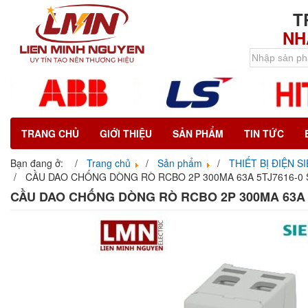
T
NH
TRANG CHỦ
GIỚI THIỆU
SẢN PHẨM
TIN TỨC
Bạn đang ở:
Trang chủ
Sản phẩm
THIẾT BỊ ĐIỆN S
CẦU DAO CHỐNG DÒNG RÒ RCBO 2P 300MA 63A 5TJ7616-0 
CẦU DAO CHỐNG DÒNG RÒ RCBO 2P 300MA 63A 