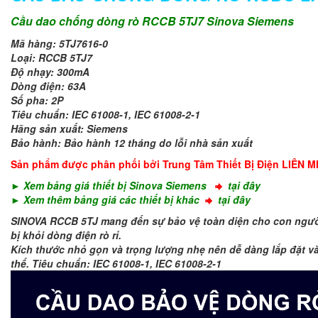
Cầu dao chống dòng rò RCCB 5TJ7 Sinova Siemens
Mã hàng: 5TJ7616-0
Loại: RCCB 5TJ7
Độ nhạy: 300mA
Dòng điện: 63A
Số pha: 2P
Tiêu chuẩn: IEC 61008-1, IEC 61008-2-1
Hãng sản xuất: Siemens
Bảo hành: Bảo hành 12 tháng do lỗi nhà sản xuất
Sản phẩm được phân phối bởi Trung Tâm Th
iết Bị Điện LIÊN 
► Xem bảng giá thiết bị Sinova Siemens
tại đây
► Xem thêm bảng giá các thiết bị khác
tại đây
SINOVA RCCB 5TJ mang đến sự bảo vệ toàn diện cho con người v
bị khỏi dòng điện rò rỉ.
K
ích thước nhỏ gọn và trọng lượng nhẹ nên dễ dàng lắp đặt và
thể.
Tiêu chuẩn:
IEC 61008-1, IEC 61008-2-1