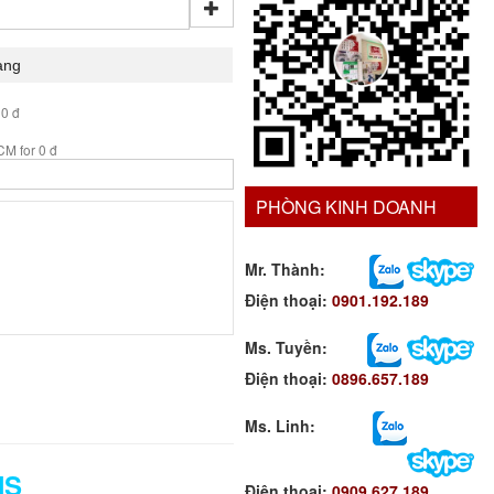
 0 đ
M for 0 đ
PHÒNG KINH DOANH
Mr. Thành:
Điện thoại:
0901.192.189
Ms. Tuyền
:
Điện thoại:
0896.657.189
Ms. Linh
:
NS
Điện thoại:
0909.627.189