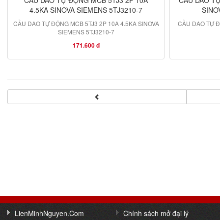
4.5KA SINOVA SIEMENS 5TJ3210-7
SINO
CẦU DAO TỰ ĐỘNG MCB 5TJ3 2P 10A 4.5KA SINOVA
CẦU DAO TỰ Đ
SIEMENS 5TJ3210-7
171.600 đ
LienMinhNguyen.Com
Chính sách mở đại lý