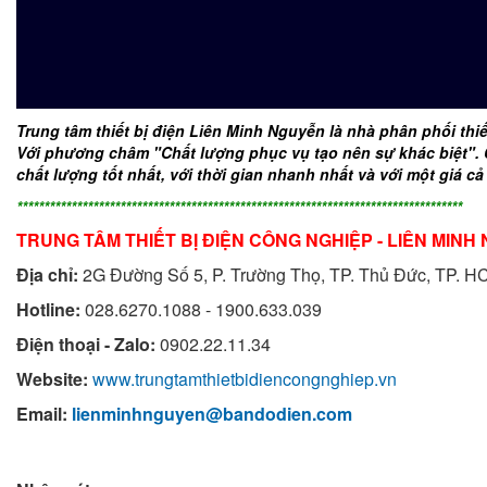
Trung tâm thiết bị điện Liên Minh Nguyễn
là nhà phân phối thiế
Với phương châm
"Chất lượng phục vụ tạo nên sự khác biệt".
chất lượng tốt nhất,
với thời gian nhanh nhất và với một giá c
**********************************************************************************
TRUNG TÂM THIẾT BỊ ĐIỆN CÔNG NGHIỆP - LIÊN MINH
Địa chỉ:
2G Đường Số 5, P. Trường Thọ, TP. Thủ Đức, TP. 
Hotline:
028.6270.1088 - 1900.633.039
Điện thoại - Zalo:
0902.22.11.34
Website:
www.trungtamthietbidiencongnghiep.vn
Email:
lienminhnguyen@bandodien.com