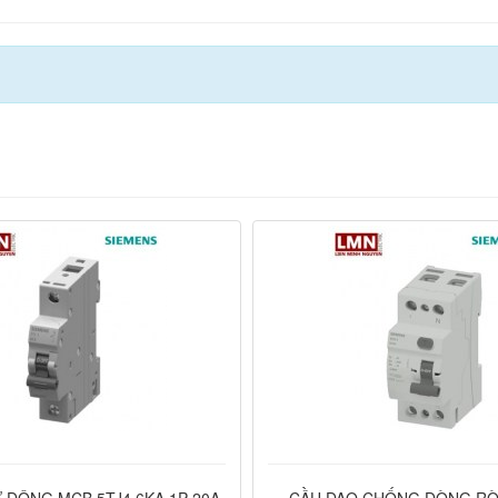
 ĐỘNG MCB 5TJ4 6KA 1P 20A
CẦU DAO CHỐNG DÒNG RÒ