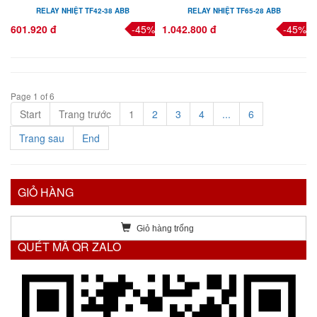
RELAY NHIỆT TF42-38 ABB
RELAY NHIỆT TF65-28 ABB
601.920 đ
-45%
1.042.800 đ
-45%
Page 1 of 6
Start
Trang trước
1
2
3
4
...
6
Trang sau
End
GIỎ HÀNG
Giỏ hàng trống
QUÉT MÃ QR ZALO