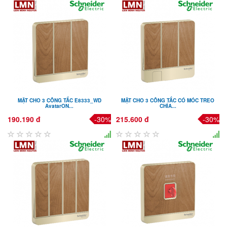
MẶT CHO 3 CÔNG TẮC E8333_WD
MẶT CHO 3 CÔNG TẮC CÓ MÓC TREO
AvatarON...
CHÌA...
190.190 đ
-30%
215.600 đ
-30%