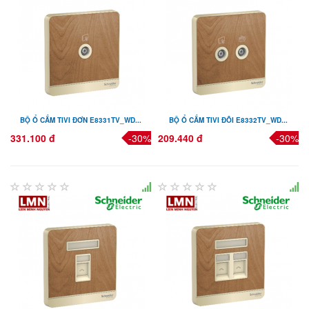
BỘ Ổ CẮM TIVI ĐƠN E8331TV_WD...
BỘ Ổ CẮM TIVI ĐÔI E8332TV_WD...
331.100 đ
-30%
209.440 đ
-30%