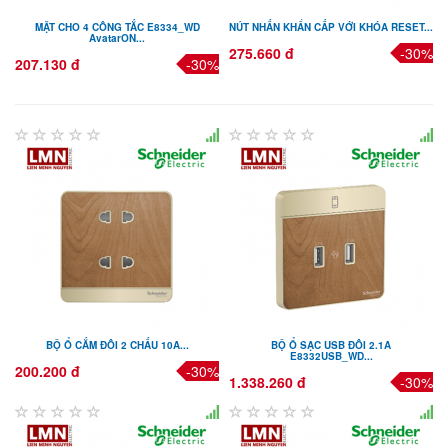
MẶT CHO 4 CÔNG TẮC E8334_WD
NÚT NHẤN KHẨN CẤP VỚI KHÓA RESET...
AvatarON...
275.660 đ
-30%
207.130 đ
-30%
BỘ Ổ CẮM ĐÔI 2 CHẤU 10A...
BỘ Ổ SẠC USB ĐÔI 2.1A
E8332USB_WD...
200.200 đ
-30%
1.338.260 đ
-30%