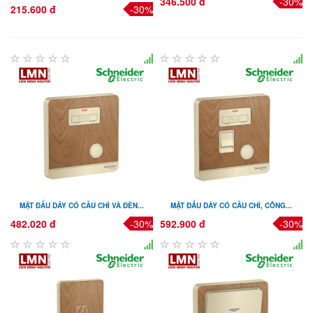
346.500 đ
-30%
215.600 đ
-30%
MẶT ĐẤU DÂY CÓ CẦU CHÌ VÀ ĐÈN...
MẶT ĐẤU DÂY CÓ CẦU CHÌ, CÔNG...
482.020 đ
-30%
592.900 đ
-30%