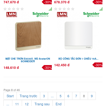
747.670 đ
-30%
678.370 đ
-30%
MẶT CHE TRƠN E8330X_WD AvatarON
BỘ CÔNG TẮC ĐƠN 1 CHIỀU 16A...
SCHNEIDER
142.450 đ
-30%
148.610 đ
-30%
Page 8 of 46
Start
Trang trước
3
...
5
6
7
8
9
...
11
12
Trang sau
End