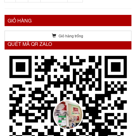
GIỎ HÀNG
Giỏ hàng trống
QUÉT MÃ QR ZALO