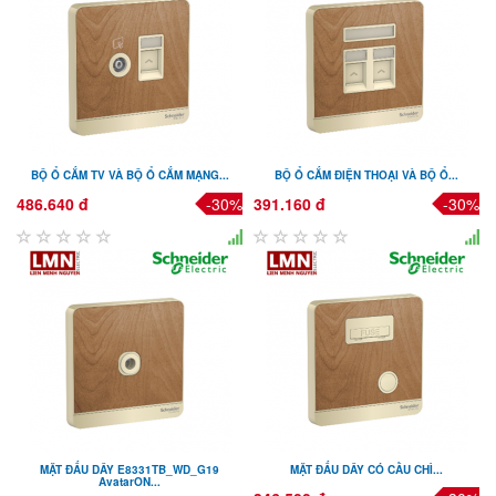
BỘ Ổ CẮM TV VÀ BỘ Ổ CẮM MẠNG...
BỘ Ổ CẮM ĐIỆN THOẠI VÀ BỘ Ổ...
486.640 đ
-30%
391.160 đ
-30%
MẶT ĐẤU DÂY E8331TB_WD_G19
MẶT ĐẤU DÂY CÓ CẦU CHÌ...
AvatarON...