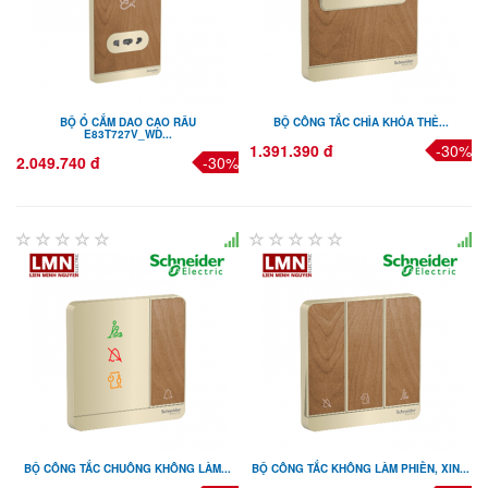
BỘ Ổ CẮM DAO CẠO RÂU
BỘ CÔNG TẮC CHÌA KHÓA THẺ...
E83T727V_WD...
1.391.390 đ
-30%
2.049.740 đ
-30%
BỘ CÔNG TẮC CHUÔNG KHÔNG LÀM...
BỘ CÔNG TẮC KHÔNG LÀM PHIỀN, XIN...